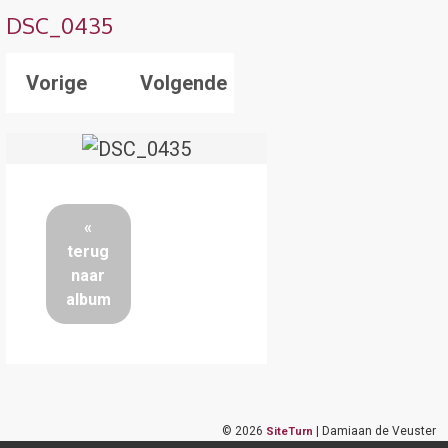
DSC_0435
Vorige
Volgende
«
terug
naar
album
©
2026
| Damiaan de Veuster
SiteTurn