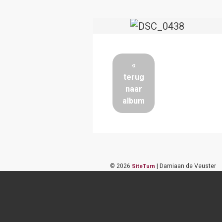
«
terug
naar
album
©
2026
| Damiaan de Veuster
SiteTurn