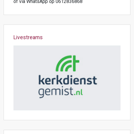
of via WhatsApp op 0612836868
Livestreams