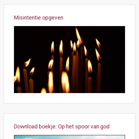
Misintentie opgeven
Download boekje: Op het spoor van god