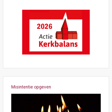
Misintentie opgeven