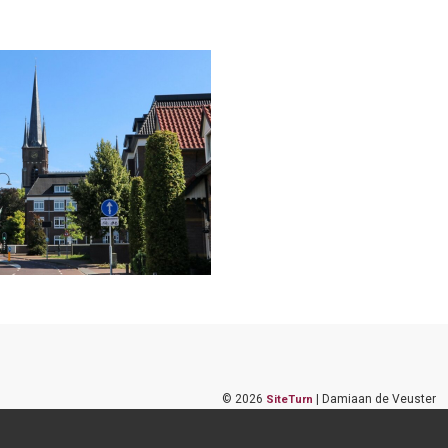
©
2026
| Damiaan de Veuster
SiteTurn