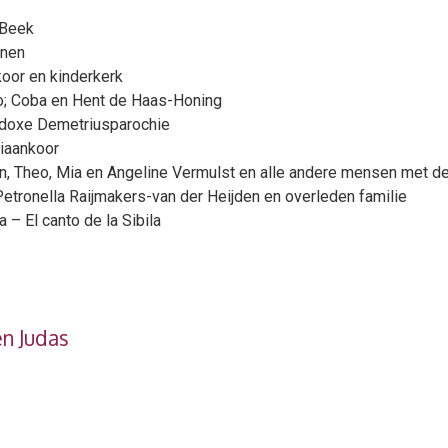
 Beek
unen
oor en kinderkerk
rlo; Coba en Hent de Haas-Honing
odoxe Demetriusparochie
iaankoor
en, Theo, Mia en Angeline Vermulst en alle andere mensen met d
 Petronella Raijmakers-van der Heijden en overleden familie
 El canto de la Sibila
n Judas