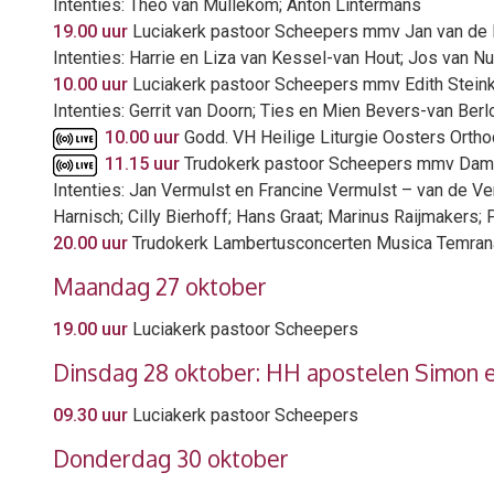
Intenties: Theo van Mullekom; Anton Lintermans
19.00 uur
Luciakerk pastoor Scheepers mmv Jan van de
Intenties: Harrie en Liza van Kessel-van Hout; Jos van N
10.00 uur
Luciakerk pastoor Scheepers mmv Edith Steink
Intenties: Gerrit van Doorn; Ties en Mien Bevers-van Be
10.00 uur
Godd. VH Heilige Liturgie Oosters Orth
11.15 uur
Trudokerk pastoor Scheepers mmv Dam
Intenties: Jan Vermulst en Francine Vermulst – van de V
Harnisch; Cilly Bierhoff; Hans Graat; Marinus Raijmakers;
20.00 uur
Trudokerk Lambertusconcerten Musica Temrana –
Maandag 27 oktober
19.00 uur
Luciakerk pastoor Scheepers
Dinsdag 28 oktober: HH apostelen Simon e
09.30 uur
Luciakerk pastoor Scheepers
Donderdag 30 oktober