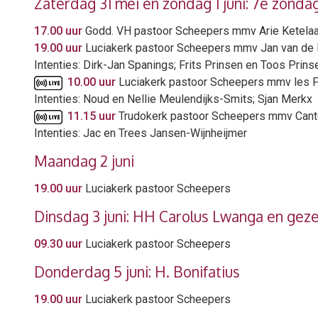
Zaterdag 31 mei en zondag 1 juni: 7e zonda
17.00 uur
Godd. VH pastoor Scheepers mmv Arie Ketela
19.00 uur
Luciakerk pastoor Scheepers mmv Jan van de
Intenties: Dirk-Jan Spanings; Frits Prinsen en Toos Prin
10.00 uur
Luciakerk pastoor Scheepers mmv les 
Intenties: Noud en Nellie Meulendijks-Smits; Sjan Merkx
11.15 uur
Trudokerk pastoor Scheepers mmv Canto
Intenties: Jac en Trees Jansen-Wijnheijmer
Maandag 2 juni
19.00 uur
Luciakerk pastoor Scheepers
Dinsdag 3 juni: HH Carolus Lwanga en geze
09.30 uur
Luciakerk pastoor Scheepers
Donderdag 5 juni: H. Bonifatius
19.00 uur
Luciakerk pastoor Scheepers