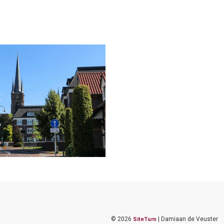
©
2026
| Damiaan de Veuster
SiteTurn