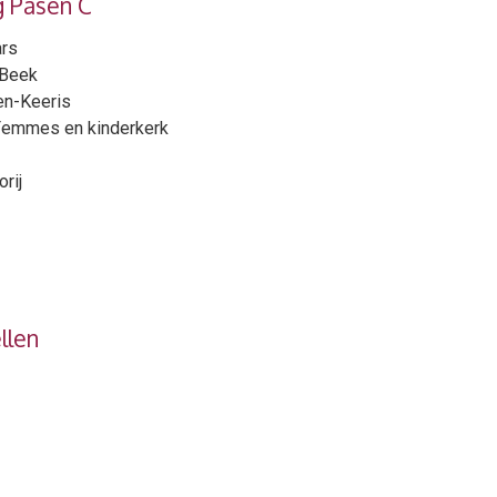
g Pasen C
ars
 Beek
sen-Keeris
Femmes en kinderkerk
rij
llen