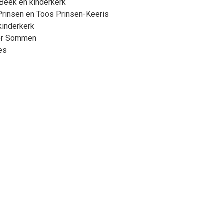
Beek en kinderkerk
s Prinsen en Toos Prinsen-Keeris
kinderkerk
 der Sommen
es