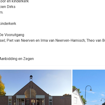
oor en kinderkerk
cien Dirks
m.
kinderkerk
De Vooruitgang
ssel; Piet van Neerven en Irma van Neerven-Harnisch; Theo van 
 Aanbidding en Zegen