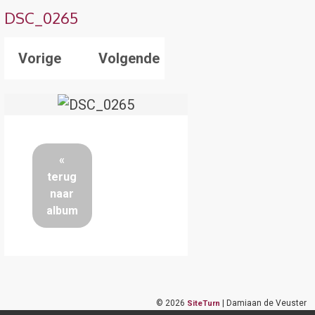
DSC_0265
Vorige
Volgende
«
terug
naar
album
©
2026
| Damiaan de Veuster
SiteTurn