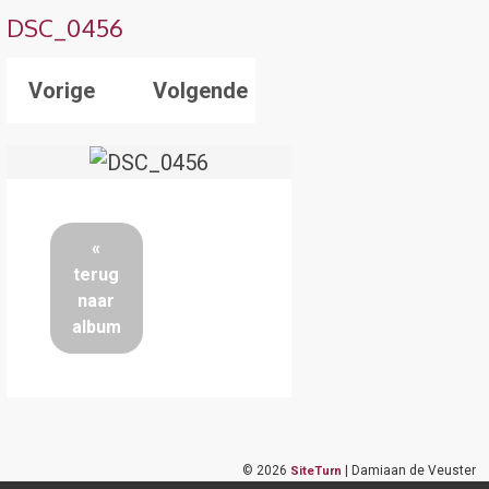
DSC_0456
Vorige
Volgende
«
terug
naar
album
©
2026
| Damiaan de Veuster
SiteTurn