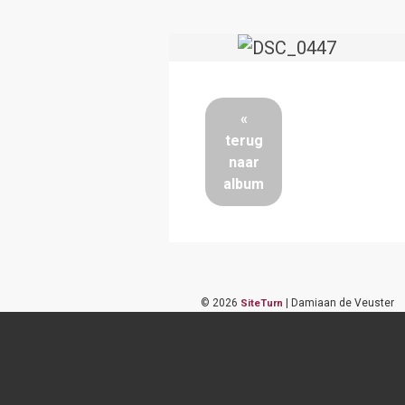
«
terug
naar
album
©
2026
| Damiaan de Veuster
SiteTurn