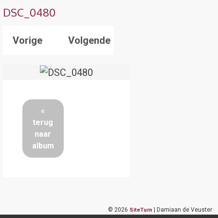
DSC_0480
Vorige
Volgende
«
terug
naar
album
©
2026
| Damiaan de Veuster
SiteTurn