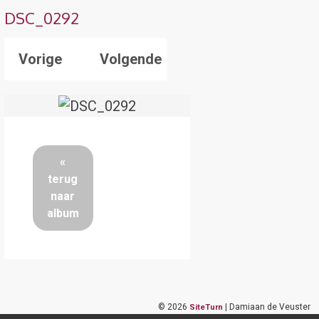
DSC_0292
Vorige
Volgende
«
terug
naar
album
©
2026
| Damiaan de Veuster
SiteTurn