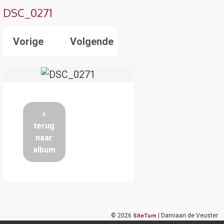
DSC_0271
Vorige
Volgende
«
terug
naar
album
©
2026
| Damiaan de Veuster
SiteTurn