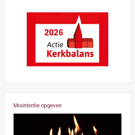
Misintentie opgeven