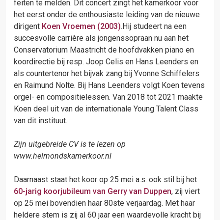
feiten te melden. Dit concert zingt het kamerkoor voor
het eerst onder de enthousiaste leiding van de nieuwe
dirigent
Koen Vroemen (2003)
.Hij studeert na een
succesvolle carrière als jongenssopraan nu aan het
Conservatorium Maastricht de hoofdvakken piano en
koordirectie bij resp. Joop Celis en Hans Leenders en
als countertenor het bijvak zang bij Yvonne Schiffelers
en Raimund Nolte. Bij Hans Leenders volgt Koen tevens
orgel- en compositielessen. Van 2018 tot 2021 maakte
Koen deel uit van de internationale Young Talent Class
van dit instituut.
Zijn uitgebreide CV is te lezen op
www.helmondskamerkoor.nl
Daarnaast staat het koor op 25 mei a.s. ook stil bij het
60-jarig koorjubileum van Gerry van Duppen
, zij viert
op 25 mei bovendien haar 80ste verjaardag. Met haar
heldere stem is zij al 60 jaar een waardevolle kracht bij