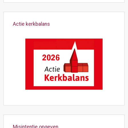
Actie kerkbalans
Misintentie opgeven